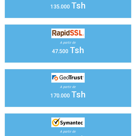
Tsh
135.000
A partir de
Tsh
47.500
A partir de
Tsh
170.000
A partir de