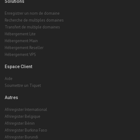
Recherche de multiples domaines
Transfert de multiple domaines
Hébergement Lite
Hébergement Main
Hébergement Reseller
Hébergement VPS
Espace Client
Aide
Soumettre un Tiquet
Autres
Afriregister International
Afriregister Belgique
Afriregister Bénin
Afriregister Burkina Faso
Afriregister Burundi
Afriregister République démocratique du Congo
Afriregister Côte d'Ivoire
Afriregister Kenya