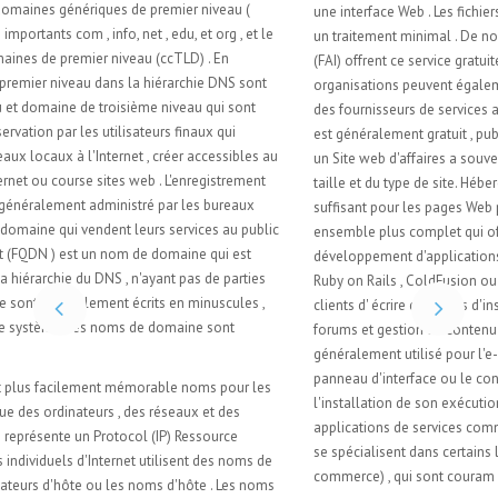
une interface Web . Les fichiers sont généralement livrés sur le Web avec
un traitement minimal . De nombreux fournisseurs de services Internet
(FAI) offrent ce service gratuitement aux abonnés . Les individus et les
organisations peuvent également obtenir un hébergement de pages Web
des fournisseurs de services alternatifs . Héberger un Site Web personnel
est généralement gratuit , publicité parrainée , ou peu coûteux. Héberger
un Site web d'affaires a souvent une charge plus élevée en fonction de la
taille et du type de site. Héberger une page simple est généralement
suffisant pour les pages Web personnelles . Un site complexe nécessite un
ensemble plus complet qui offre un soutien de base de données et le
développement d'applications plates-formes (par exemple, PHP , Java ,
Ruby on Rails , ColdFusion ou ASP.NET ) . Ces installations permettent aux
clients d' écrire de scripts d'installation pour les applications comme les
forums et gestion de contenu . Aussi , Secure Sockets Layer ( SSL ) est
généralement utilisé pour l'e- commerce . L'hôte peut également fournir un
panneau d'interface ou le contrôle de la gestion du serveur Web et
l'installation de son exécution , ainsi que d'autres modules et des
applications de services comme le courrier électronique . Certains hôtes
se spécialisent dans certains logiciels ou services (par exemple, e -
commerce) , qui sont couram