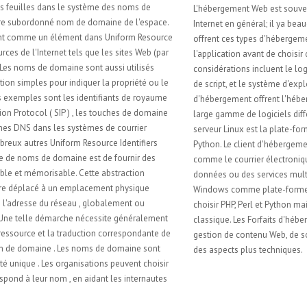
L'hébergement Web est souvent fourni dans le cadre d'un plan d'accès à
Internet en général; il ya beaucoup de fournisseurs gratuits et payants qui
offrent ces types d'hébergement web. Un client doit évaluer les besoins de
l'application avant de choisir quel type d'hébergement à utiliser. Ces
considérations incluent le logiciel de serveur de base de données, logiciel
de script, et le système d'exploitation. La plupart des fournisseurs
d'hébergement offrent l'hébergement web basé sur Linux qui offre une
large gamme de logiciels différents. Une configuration typique pour un
serveur Linux est la plate-forme LAMP: Linux, Apache, MySQL et PHP / Perl /
Python. Le client d'hébergement Web peut vouloir avoir d'autres services,
comme le courrier électronique pour leur domaine d'activité, les bases de
données ou des services multimédias. Un client peut également choisir
Windows comme plate-forme d'hébergement. Le client peut toujours
choisir PHP, Perl et Python mais peut également utiliser l'ASP. Net ou ASP
classique. Les Forfaits d'hébergement Web incluent souvent un système de
gestion de contenu Web, de sorte que l'utilisateur final n'a pas à se soucier
des aspects plus techniques.